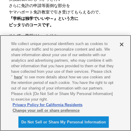
さらに免許の申請等面倒な部分を
ヤマハボート免許教室で引き受けてもらえるので、
『学科は独学でいいや～』という方に
ピッタリのコースです。
そして、学科はしっかりと
勉強する時間を確保できれば
We collect unique personal identifiers such as cookies to
スマ免でも難しくありませんので、
analyze our traffic and to personalize content and ads. We
是非みなさんもチャレンジしてみてください！
share information about your use of our website with our
analytics and advertising partners, who may combine it with
皆様のチャレンジ報告お待ちしています♪
other information that you have provided to them or that they
have collected from your use of their services. Please click
さて、ここからボート免許を
"
here
" to see more details about how we use cookies and
どう生かすか、、
the retention period of each cookie. You have the right to opt
皆様、アドバイスをどうぞよろしくお願いします。
out of our sharing of your information with our partners.
Please click [Do Not Sell or Share My Personal Information]
to exercise your right.
Privacy Policy for California Residents
【スタッフ合格記】船舶免許取得への道②
Change your sell or share preference
Do Not Sell or Share My Personal Information
2021年12月24日（金）
船舶免許Q&A