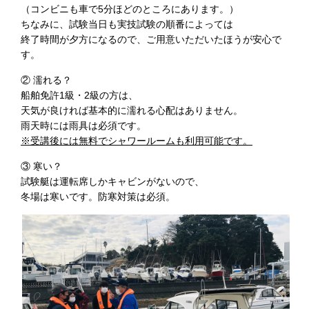
（コンビニも車で5分ほどのところにあります。）
ちなみに、試験当日も実技試験の順番によっては
終了時間が夕方になるので、ご用意いただいたほうが安心で
す。
② 濡れる？
船舶免許1級・2級の方は、
天気が良ければ基本的に濡れる心配はありません。
雨天時には雨具は必須です。
※受講後には無料でシャワールームも利用可能です。
③ 寒い？
試験艇は運転席しかキャビンがないので、
冬場は寒いです。防寒対策は必須。