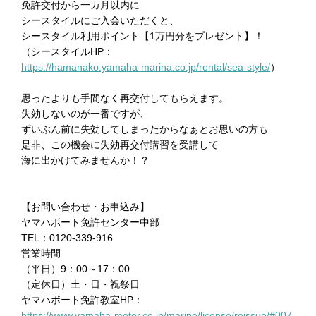
免許交付から一カ月以内に
シースタイルにご入会いただくと、
シースタイル利用ポイント【1万円分をプレゼント】！
（シースタイルHP：
https://hamanako.yamaha-marina.co.jp/rental/sea-style/
）
思ったよりも手間なく再交付してもらえます。
失効しないのが一番ですが、
ずいぶん前に失効してしまったからなぁとお思いの方も
是非、この機会に失効再交付講習を受講して
海に出かけてみませんか！？
【お問い合わせ・お申込み】
ヤマハボート免許センター中部
TEL：0120-339-916
営業時間
（平日）9：00～17：00
（定休日）土・日・祝祭日
ヤマハボート免許教室HP：
https://www.yamaha-motor.co.jp/marine/license/reissue/#007