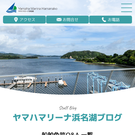
アクセス
お問合せ
お電話
マリーナ案内
船舶免許
マリンレジャー
マリーナステイ
レンタルボート
ボート販売
ボート保管業務
ヤマハマリーナ浜名湖ブログ
艤装
釣果情報
船舶免許Q&A 一覧