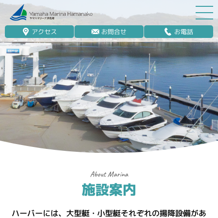
アクセス
お問合せ
お電話
マリーナ案内
マリーナご案内
施設案内
クラブハウス
ご利用料金
船舶免許
マリンレジャー
マリーナステイ
施設案内
レンタルボート
ハーバーには、大型艇・小型艇それぞれの揚降設備があ