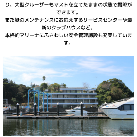
ボート販売
り、大型クルーザーもマストを立てたままの状態で揚降が
ボート保管業務
できます。
また艇のメンテナンスにお応えするサービスセンターや最
艤装
新のクラブハウスなど、
釣果情報
本格的マリーナにふさわしい安全管理施設も充実していま
す。
ブログ