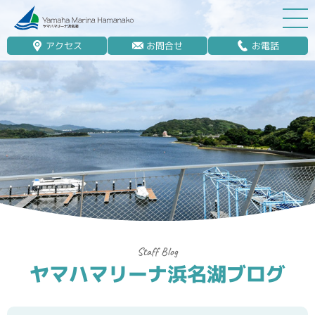
アクセス
お問合せ
お電話
マリーナ案内
船舶免許
マリンレジャー
マリーナステイ
レンタルボート
ボート販売
ボート保管業務
ヤマハマリーナ浜名湖ブログ
艤装
釣果情報