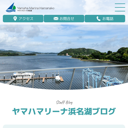
アクセス
お問合せ
お電話
マリーナ案内
船舶免許
マリンレジャー
マリーナステイ
レンタルボート
ボート販売
ボート保管業務
ヤマハマリーナ浜名湖ブログ
艤装
釣果情報