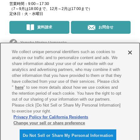
営業時間：9:00～17:30
（7～9月は18:00まで、12月～2月は17:00まで）
定休日：火・水曜日
資料請求
お問合せ
Yamaha Marina Hamanako
We collect unique personal identifiers such as cookies to
マリーナ・イベント情報
＠yamahamarinahamanako
analyze our traffic and to personalize content and ads. We
share information about your use of our website with our
analytics and advertising partners, who may combine it with
釣果情報
@yamahamarina_hamanako
other information that you have provided to them or that they
have collected from your use of their services. Please click
"
here
" to see more details about how we use cookies and
the retention period of each cookie. You have the right to opt
会社概要
プライバシー
ポリシー
out of our sharing of your information with our partners.
Please click [Do Not Sell or Share My Personal Information]
Cookie
ポリシー
古物営業法に
基づく表示
to exercise your right.
Privacy Policy for California Residents
Change your sell or share preference
Do Not Sell or Share My Personal Information
© Yamaha Marina Co., Ltd.