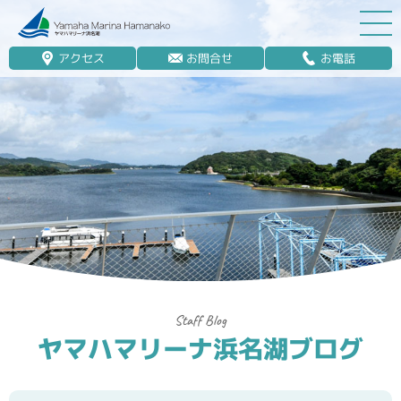
アクセス
お問合せ
お電話
マリーナ案内
船舶免許
マリンレジャー
マリーナステイ
レンタルボート
ボート販売
ボート保管業務
ヤマハマリーナ浜名湖ブログ
艤装
釣果情報