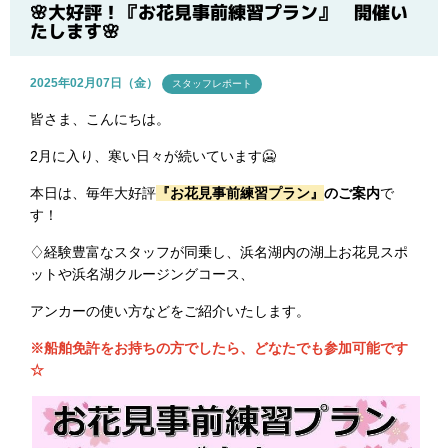
ブログ
🌸大好評！『お花見事前練習プラン』 開催い
たします🌸
2025年02月07日（金）
スタッフレポート
皆さま、こんにちは。
2月に入り、寒い日々が続いています🥶
本日は、毎年大好評
『
お花見事前練習プラン』
のご案内
で
す！
♢経験豊富なスタッフが同乗し、浜名湖内の湖上お花見スポ
ットや浜名湖クルージングコース、
アンカーの使い方などをご紹介いたします。
※船舶免許をお持ちの方でしたら、どなたでも参加可能です
☆