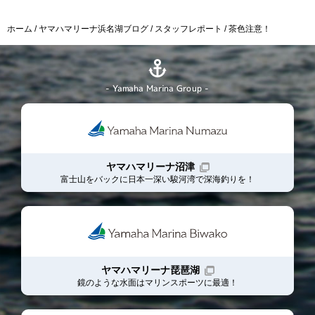
ホーム
ヤマハマリーナ浜名湖ブログ
スタッフレポート
茶色注意！
- Yamaha Marina Group -
ヤマハマリーナ沼津
富士山をバックに日本一深い駿河湾で深海釣りを！
ヤマハマリーナ琵琶湖
鏡のような水面はマリンスポーツに最適！