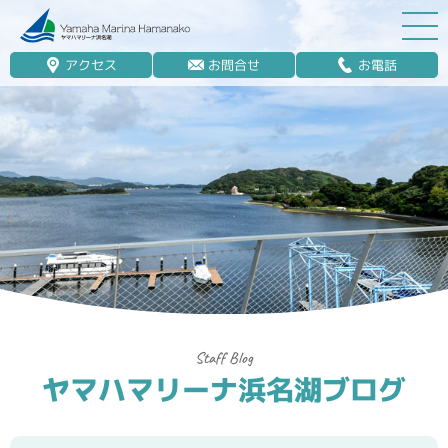
アクセス
お問合せ
お電話
マリーナ案内
船舶免許
マリンレジャー
マリーナステイ
レンタルボート
ボート販売
ボート保管業務
ヤマハマリーナ浜名湖ブログ
艤装
釣果情報