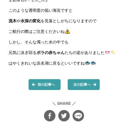
このような透明度の低い海況ですと
流木
や
水深の変化
を見落としがちになりますので
ご航行の際はご注意くださいね
しかし、そんな濁った水の中でも
元気に泳ぎ回る
ボラの赤ちゃん
たちの姿がありました
はやくきれいな浜名湖に戻るといいですね
前の記事へ
次の記事へ
＼ SHARE ／