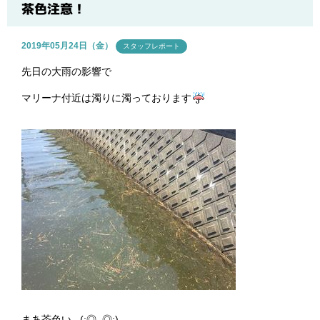
ブログ
茶色注意！
2019年05月24日（金）
スタッフレポート
先日の大雨の影響で
マリーナ付近は濁りに濁っております
まあ茶色い...(;◎_◎;)