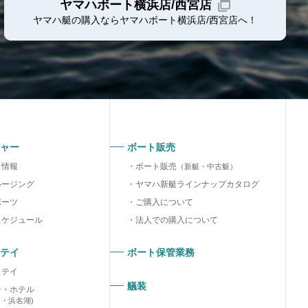
ヤマハボート横浜店/西宮店
ヤマハ艇の購入ならヤマハボート
横浜店/西宮店
へ！
ャー
ボート販売
り情報
ボート販売
（新艇・中古艇）
ルージング
ヤマハ新艇ラインナップカタログ
ポーツ
ご購入について
スケジュール
法人での購入について
テイ
ボート保管業務
ステイ
艤装
ン・ホテル
ラ・浜名湖)