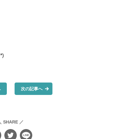
)
へ
次の記事へ
＼ SHARE ／