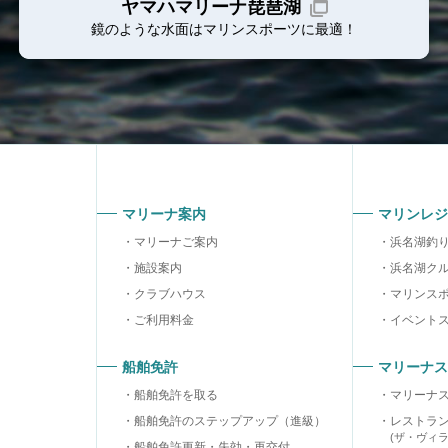
ヤマハマリーナ琵琶湖
鏡のような水面はマリンスポーツに最適！
マリーナ案内
マリンレジ
マリーナご案内
浜名湖釣
施設案内
浜名湖ク
クラブハウス
マリンス
ご利用料金
イベント
船舶免許
マリーナス
船舶免許を取る
マリーナ
船舶免許のステップアップ（進級）
レストラ
(ザ・ヴィ
船舶免許更新・失効・再交付