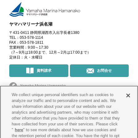
ヤマハマリーナ浜名湖
〒431-0411 静岡県湖西市入出字長者1380
TEL：053-578-1114
FAX：053-578-1811
営業時間：9:00～17:30
（7～9月は18:00まで、12月～2月は17:00まで）
定休日：火・水曜日
資料請求
お問合せ
Yamaha Marina Hamanako
We collect unique personal identifiers such as cookies to
マリーナ・イベント情報
＠yamahamarinahamanako
analyze our traffic and to personalize content and ads. We
share information about your use of our website with our
analytics and advertising partners, who may combine it with
釣果情報
@yamahamarina_hamanako
other information that you have provided to them or that they
have collected from your use of their services. Please click
"
here
" to see more details about how we use cookies and
the retention period of each cookie. You have the right to opt
会社概要
プライバシー
ポリシー