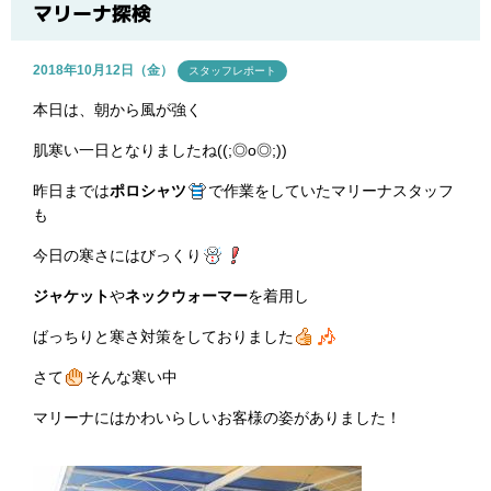
ブログ
マリーナ探検
2018年10月12日（金）
スタッフレポート
本日は、朝から風が強く
肌寒い一日となりましたね((;◎o◎;))
昨日までは
ポロシャツ
で作業をしていたマリーナスタッフ
も
今日の寒さにはびっくり
ジャケット
や
ネックウォーマー
を着用し
ばっちりと寒さ対策をしておりました
さて
そんな寒い中
マリーナにはかわいらしいお客様の姿がありました！