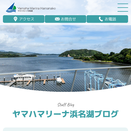
アクセス
お問合せ
お電話
マリーナ案内
船舶免許
マリンレジャー
マリーナステイ
レンタルボート
ボート販売
ボート保管業務
ヤマハマリーナ浜名湖ブログ
艤装
釣果情報