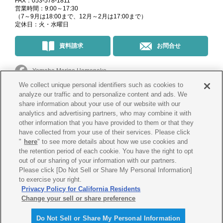
FAX：053-578-1811
営業時間：9:00～17:30
（7～9月は18:00まで、12月～2月は17:00まで）
定休日：火・水曜日
資料請求
お問合せ
Yamaha Marina Hamanako
We collect unique personal identifiers such as cookies to
マリーナ・イベント情報
＠yamahamarinahamanako
analyze our traffic and to personalize content and ads. We
share information about your use of our website with our
analytics and advertising partners, who may combine it with
釣果情報
@yamahamarina_hamanako
other information that you have provided to them or that they
have collected from your use of their services. Please click
"
here
" to see more details about how we use cookies and
the retention period of each cookie. You have the right to opt
会社概要
プライバシー
ポリシー
out of our sharing of your information with our partners.
Please click [Do Not Sell or Share My Personal Information]
Cookie
ポリシー
古物営業法に
基づく表示
to exercise your right.
Privacy Policy for California Residents
Change your sell or share preference
Do Not Sell or Share My Personal Information
© Yamaha Marina Co., Ltd.