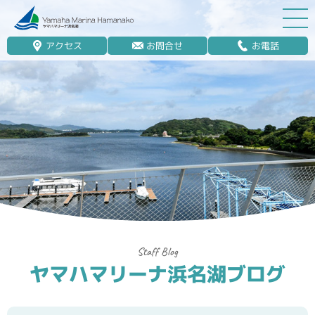
アクセス
お問合せ
お電話
マリーナ案内
船舶免許
マリンレジャー
マリーナステイ
レンタルボート
ボート販売
ボート保管業務
ヤマハマリーナ浜名湖ブログ
艤装
釣果情報