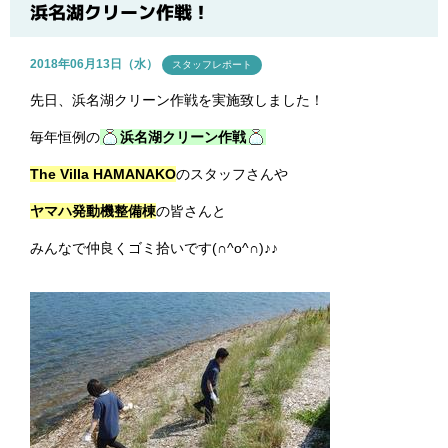
ブログ
浜名湖クリーン作戦！
2018年06月13日（水）
スタッフレポート
先日、浜名湖クリーン作戦を実施致しました！
毎年恒例の
浜名湖クリーン作戦
The Villa HAMANAKO
のスタッフさんや
ヤマハ発動機整備棟
の皆さんと
みんなで仲良くゴミ拾いです(∩^o^∩)♪♪