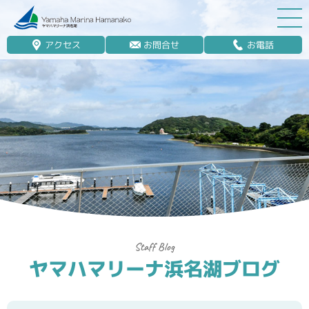
アクセス
お問合せ
お電話
マリーナ案内
船舶免許
マリンレジャー
マリーナステイ
レンタルボート
ボート販売
ボート保管業務
ヤマハマリーナ浜名湖ブログ
艤装
釣果情報