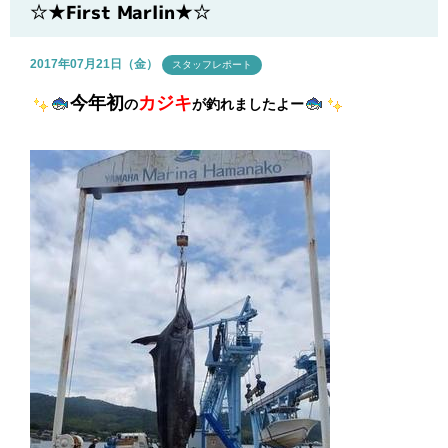
ブログ
☆★First Marlin★☆
2017年07月21日（金）
スタッフレポート
今年初
カジキ
の
が釣れましたよー