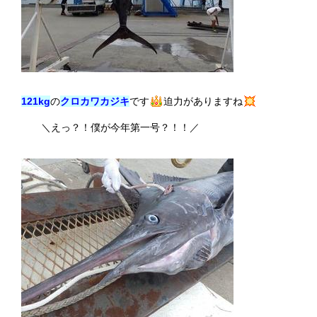
121kg
の
クロカワカジキ
です
迫力がありますね
＼えっ？！僕が今年第一号？！！／