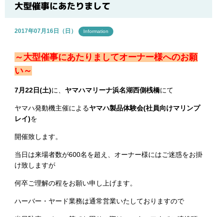
ブログ
大型催事にあたりまして
2017年07月16日（日）
Information
～大型催事にあたりましてオーナー様へのお願
い～
7月22日(土)
に、
ヤマハマリーナ浜名湖西側桟橋
にて
ヤマハ発動機主催による
ヤマハ製品体験会(社員向けマリンプ
レイ)
を
開催致します。
当日は来場者数が600名を超え、オーナー様にはご迷惑をお掛
け致しますが
何卒ご理解の程をお願い申し上げます。
ハーバー・ヤード業務は通常営業いたしておりますので