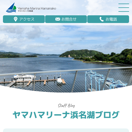
アクセス
お問合せ
お電話
マリーナ案内
船舶免許
マリンレジャー
マリーナステイ
レンタルボート
ボート販売
ボート保管業務
ヤマハマリーナ浜名湖ブログ
艤装
釣果情報