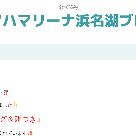
マハマリーナ浜名湖ブ
い
ました
グ＆餅つき』
くれています