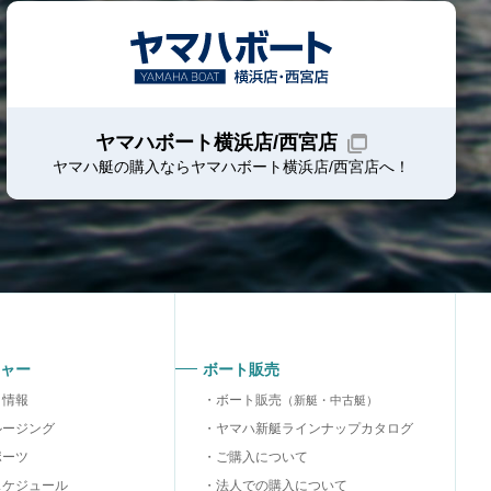
ヤマハボート横浜店/西宮店
ヤマハ艇の購入ならヤマハボート
横浜店/西宮店
へ！
ャー
ボート販売
り情報
ボート販売
（新艇・中古艇）
ルージング
ヤマハ新艇ラインナップカタログ
ポーツ
ご購入について
スケジュール
法人での購入について