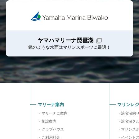
ヤマハマリーナ琵琶湖
鏡のような水面はマリンスポーツに最適！
マリーナ案内
マリンレジ
マリーナご案内
浜名湖釣
施設案内
浜名湖ク
クラブハウス
マリンス
ご利用料金
イベント