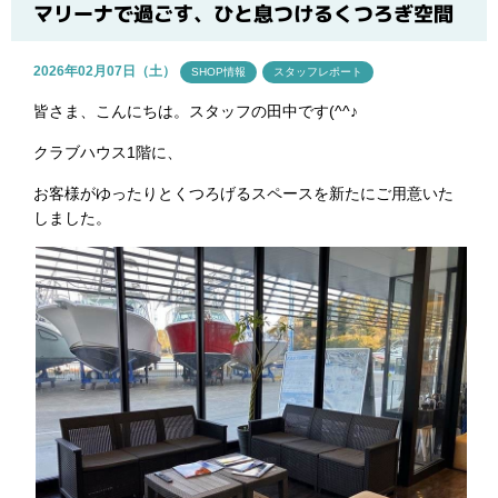
ブログ
マリーナで過ごす、ひと息つけるくつろぎ空間
2026年02月07日（土）
SHOP情報
スタッフレポート
皆さま、こんにちは。スタッフの田中です(^^♪
クラブハウス1階に、
お客様がゆったりとくつろげるスペースを新たにご用意いた
しました。