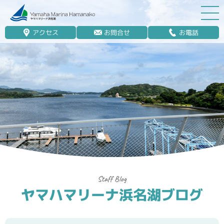
アクセス
お問合せ
お電話
マリーナ案内
船舶免許
マリンレジャー
マリーナステイ
レンタルボート
ボート販売
ボート保管業務
ヤマハマリーナ浜名湖ブログ
艤装
釣果情報