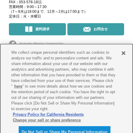
FAX：053-578-1811
営業時間：9:00～17:30
（7～9月は18:00まで、12月～2月は17:00まで）
定休日：火・水曜日
資料請求
お問合せ
Yamaha Marina Hamanako
We collect unique personal identifiers such as cookies to
マリーナ・イベント情報
＠yamahamarinahamanako
analyze our traffic and to personalize content and ads. We
share information about your use of our website with our
analytics and advertising partners, who may combine it with
釣果情報
@yamahamarina_hamanako
other information that you have provided to them or that they
have collected from your use of their services. Please click
"
here
" to see more details about how we use cookies and
the retention period of each cookie. You have the right to opt
会社概要
プライバシー
ポリシー
out of our sharing of your information with our partners.
Please click [Do Not Sell or Share My Personal Information]
Cookie
ポリシー
古物営業法に
基づく表示
to exercise your right.
Privacy Policy for California Residents
Change your sell or share preference
Do Not Sell or Share My Personal Information