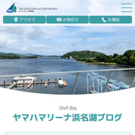
アクセス
お問合せ
お電話
マリーナ案内
船舶免許
マリンレジャー
マリーナステイ
レンタルボート
ボート販売
ボート保管業務
ヤマハマリーナ浜名湖ブログ
艤装
釣果情報