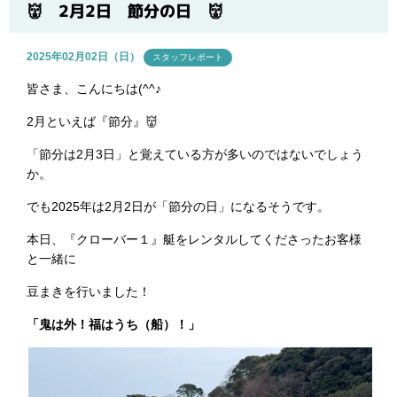
ブログ
👹 2月2日 節分の日 👹
2025年02月02日（日）
スタッフレポート
皆さま、こんにちは(^^♪
2月といえば『節分』👹
「節分は2月3日」と覚えている方が多いのではないでしょう
か。
でも
2025年は2月2日が「節分の日」になるそうです。
本日、『クローバー１』艇をレンタルしてくださったお客様
と一緒に
豆まきを行いました！
「鬼は外！福はうち（船）！」