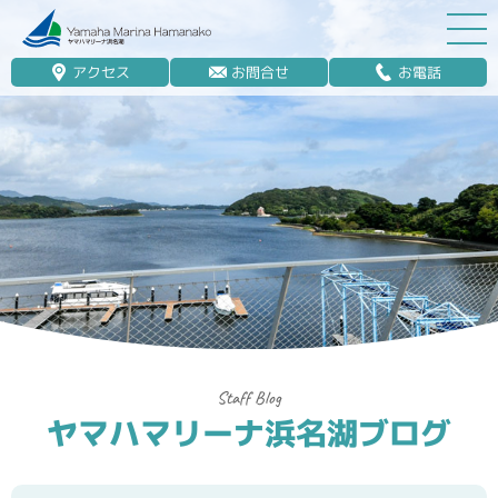
アクセス
お問合せ
お電話
マリーナ案内
船舶免許
マリンレジャー
マリーナステイ
レンタルボート
ボート販売
ボート保管業務
ヤマハマリーナ浜名湖ブログ
艤装
釣果情報