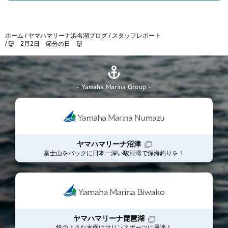
ホーム
ヤマハマリーナ浜名湖ブログ
スタッフレポート
👹 2月2日 節分の日 👹
- Yamaha Marina Group -
ヤマハマリーナ沼津
富士山をバックに日本一深い駿河湾で深海釣りを！
ヤマハマリーナ琵琶湖
鏡のような水面はマリンスポーツに最適！