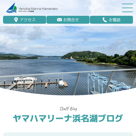
アクセス
お問合せ
お電話
マリーナ案内
船舶免許
マリンレジャー
マリーナステイ
レンタルボート
ボート販売
ボート保管業務
ヤマハマリーナ浜名湖ブログ
艤装
釣果情報