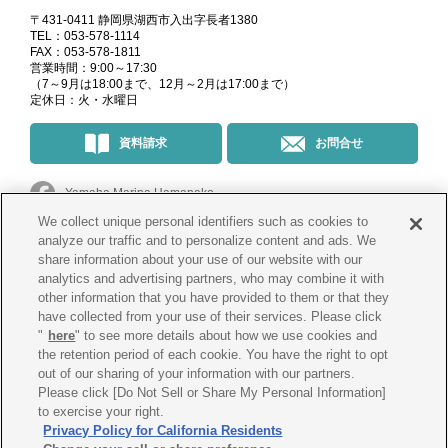
〒431-0411 静岡県湖西市入出字長者1380
TEL：053-578-1114
FAX：053-578-1811
営業時間：9:00～17:30
（7～9月は18:00まで、12月～2月は17:00まで）
定休日：火・水曜日
資料請求
お問合せ
Yamaha Marina Hamanako
We collect unique personal identifiers such as cookies to
マリーナ・イベント情報
＠yamahamarinahamanako
analyze our traffic and to personalize content and ads. We
share information about your use of our website with our
analytics and advertising partners, who may combine it with
釣果情報
@yamahamarina_hamanako
other information that you have provided to them or that they
have collected from your use of their services. Please click
"
here
" to see more details about how we use cookies and
the retention period of each cookie. You have the right to opt
会社概要
プライバシー
ポリシー
out of our sharing of your information with our partners.
Please click [Do Not Sell or Share My Personal Information]
Cookie
ポリシー
古物営業法に
基づく表示
to exercise your right.
Privacy Policy for California Residents