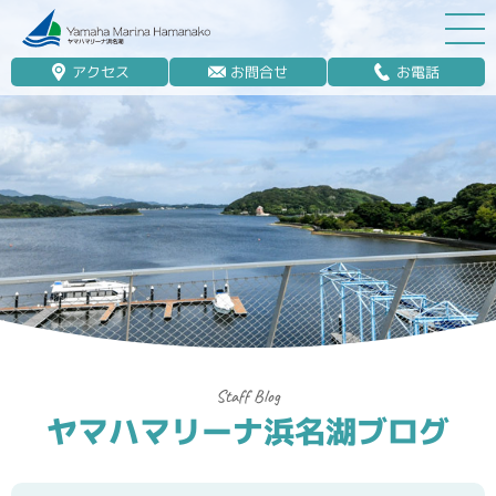
アクセス
お問合せ
お電話
マリーナ案内
船舶免許
マリンレジャー
マリーナステイ
レンタルボート
ボート販売
ボート保管業務
ヤマハマリーナ浜名湖ブログ
艤装
釣果情報