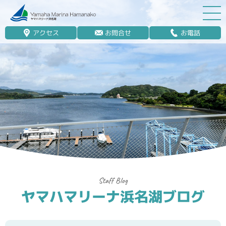
アクセス
お問合せ
お電話
マリーナ案内
船舶免許
マリンレジャー
マリーナステイ
レンタルボート
ボート販売
ボート保管業務
ヤマハマリーナ浜名湖ブログ
艤装
釣果情報