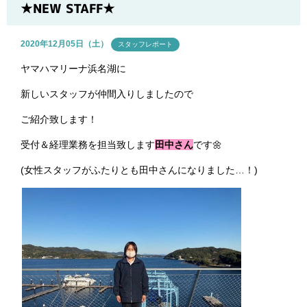
ブログ
★NEW STAFF★
2020年12月05日（土）
スタッフレポート
ヤマハマリーナ浜名湖に
新しいスタッフが仲間入りしましたので
ご紹介致します！
受付＆経理業務を担当致します
田中さん
です🌼
(女性スタッフがふたりとも田中さんになりました…！)