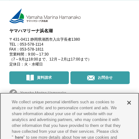
ヤマハマリーナ浜名湖
〒431-0411 静岡県湖西市入出字長者1380
TEL：053-578-1114
FAX：053-578-1811
営業時間：9:00～17:30
（7～9月は18:00まで、12月～2月は17:00まで）
定休日：火・水曜日
資料請求
お問合せ
Yamaha Marina Hamanako
We collect unique personal identifiers such as cookies to
マリーナ・イベント情報
＠yamahamarinahamanako
analyze our traffic and to personalize content and ads. We
share information about your use of our website with our
analytics and advertising partners, who may combine it with
釣果情報
@yamahamarina_hamanako
other information that you have provided to them or that they
have collected from your use of their services. Please click
"
here
" to see more details about how we use cookies and