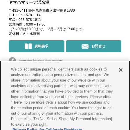
ヤマハマリーナ浜名湖
〒431-0411 静岡県湖西市入出字長者1380
TEL：053-578-1114
FAX：053-578-1811
営業時間：9:00～17:30
（7～9月は18:00まで、12月～2月は17:00まで）
定休日：火・水曜日
資料請求
お問合せ
Yamaha Marina Hamanako
We collect unique personal identifiers such as cookies to
マリーナ・イベント情報
＠yamahamarinahamanako
analyze our traffic and to personalize content and ads. We
share information about your use of our website with our
analytics and advertising partners, who may combine it with
釣果情報
@yamahamarina_hamanako
other information that you have provided to them or that they
have collected from your use of their services. Please click
"
here
" to see more details about how we use cookies and
the retention period of each cookie. You have the right to opt
会社概要
プライバシー
ポリシー
out of our sharing of your information with our partners.
Please click [Do Not Sell or Share My Personal Information]
Cookie
ポリシー
古物営業法に
基づく表示
to exercise your right.
Privacy Policy for California Residents