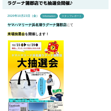
ブログ
ラグーナ蒲郡店でも抽選会開催♪
2020年10月23日（金）
Information
スタッフレポート
ヤマハマリーナ浜名湖ラグーナ蒲郡店
にて
来場抽選会
を開催します！