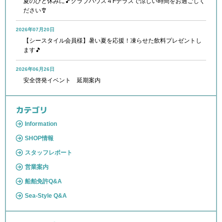
夏のひと休みに🎵クラブハウス４Fテラスで涼しい時間をお過ごしく
ださい🎐
2026年07月20日
【シースタイル会員様】暑い夏を応援！凍らせた飲料プレゼントし
ます🎵
2026年06月26日
安全啓発イベント 延期案内
カテゴリ
Information
SHOP情報
スタッフレポート
営業案内
船舶免許Q&A
Sea-Style Q&A