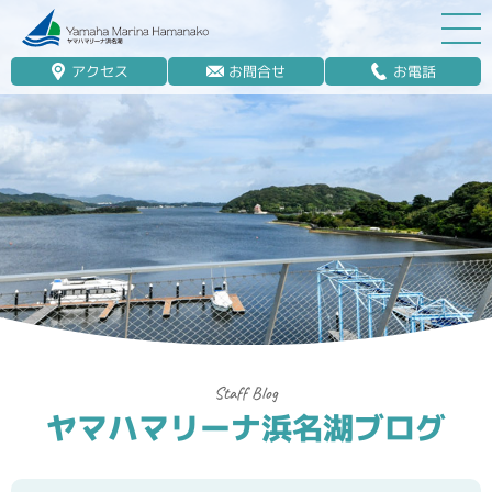
アクセス
お問合せ
お電話
マリーナ案内
船舶免許
マリンレジャー
マリーナステイ
レンタルボート
ボート販売
ボート保管業務
ヤマハマリーナ浜名湖ブログ
艤装
釣果情報