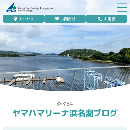
アクセス
お問合せ
お電話
マリーナ案内
船舶免許
マリンレジャー
マリーナステイ
レンタルボート
ボート販売
ボート保管業務
ヤマハマリーナ浜名湖ブログ
艤装
釣果情報