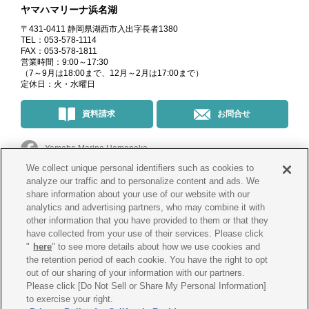
ヤマハマリーナ浜名湖
〒431-0411 静岡県湖西市入出字長者1380
TEL：053-578-1114
FAX：053-578-1811
営業時間：9:00～17:30
（7～9月は18:00まで、12月～2月は17:00まで）
定休日：火・水曜日
資料請求
お問合せ
Yamaha Marina Hamanako
We collect unique personal identifiers such as cookies to
マリーナ・イベント情報
＠yamahamarinahamanako
analyze our traffic and to personalize content and ads. We
share information about your use of our website with our
analytics and advertising partners, who may combine it with
釣果情報
@yamahamarina_hamanako
other information that you have provided to them or that they
have collected from your use of their services. Please click
"
here
" to see more details about how we use cookies and
the retention period of each cookie. You have the right to opt
会社概要
プライバシー
ポリシー
out of our sharing of your information with our partners.
Please click [Do Not Sell or Share My Personal Information]
Cookie
ポリシー
古物営業法に
基づく表示
to exercise your right.