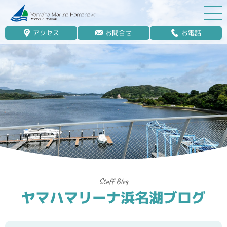
アクセス
お問合せ
お電話
マリーナ案内
船舶免許
マリンレジャー
マリーナステイ
レンタルボート
ボート販売
ボート保管業務
ヤマハマリーナ浜名湖ブログ
艤装
釣果情報