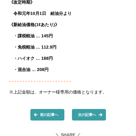
《改定時期》
令和元年10月1日 給油分より
《新給油価格(1ℓあたり)》
・課税軽油 … 145円
・免税軽油 … 112.9円
・ハイオク … 188円
・混合油 … 208円
- - - - - - - - - - - - - - - - - - - - - - -
※上記金額は、オーナー様専用の価格となります。
前の記事へ
次の記事へ
＼ SHARE ／