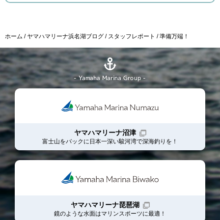
ホーム
ヤマハマリーナ浜名湖ブログ
スタッフレポート
準備万端！
- Yamaha Marina Group -
ヤマハマリーナ沼津
富士山をバックに日本一深い駿河湾で深海釣りを！
ヤマハマリーナ琵琶湖
鏡のような水面はマリンスポーツに最適！