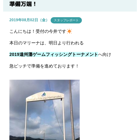
ブログ
準備万端！
2019年08月02日（金）
スタッフレポート
こんにちは！受付の今井です
本日のマリーナは、明日より行われる
2019遠州灘ゲームフィッシングトーナメント
へ
向け
急ピッチで準備を進めております！