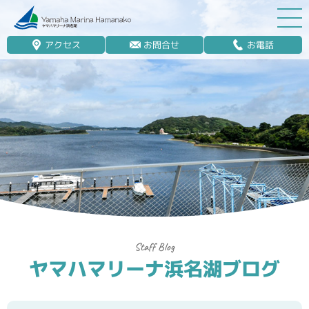
アクセス
お問合せ
お電話
マリーナ案内
船舶免許
マリンレジャー
マリーナステイ
レンタルボート
ボート販売
ボート保管業務
ヤマハマリーナ浜名湖ブログ
艤装
釣果情報