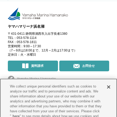
ヤマハマリーナ浜名湖
〒431-0411 静岡県湖西市入出字長者1380
TEL：053-578-1114
FAX：053-578-1811
営業時間：9:00～17:30
（7～9月は18:00まで、12月～2月は17:00まで）
定休日：火・水曜日
資料請求
お問合せ
Yamaha Marina Hamanako
We collect unique personal identifiers such as cookies to
マリーナ・イベント情報
＠yamahamarinahamanako
analyze our traffic and to personalize content and ads. We
share information about your use of our website with our
analytics and advertising partners, who may combine it with
釣果情報
@yamahamarina_hamanako
other information that you have provided to them or that they
have collected from your use of their services. Please click
"
here
" to see more details about how we use cookies and