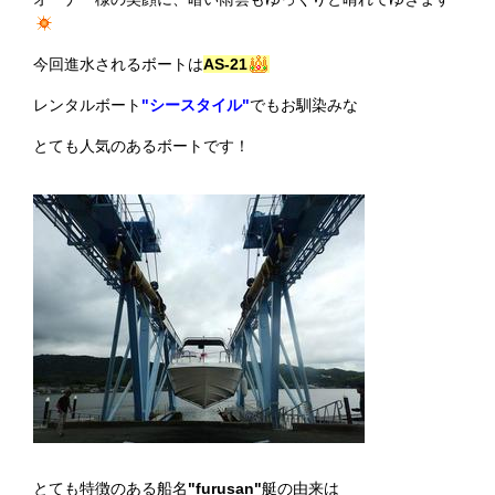
今回進水されるボートは
AS-21
レンタルボート
"シースタイル"
でもお馴染みな
とても人気のあるボートです！
とても特徴のある船名
"furusan"
艇の由来は