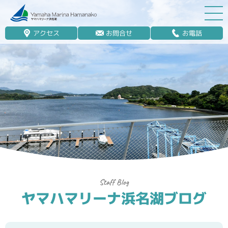
アクセス
お問合せ
お電話
マリーナ案内
船舶免許
マリンレジャー
マリーナステイ
レンタルボート
ボート販売
ボート保管業務
ヤマハマリーナ浜名湖ブログ
艤装
釣果情報