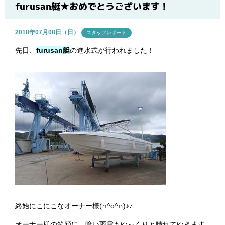
ブログ
furusan艇★おめでとうございます！
2018年07月08日（日）
スタッフレポート
先日、
furusan艇
の進水式が行われました！
終始にこにこなオーナー様(∩^o^∩)♪♪
オーナー様の笑顔に、暗い雨雲もゆっくりと晴れてゆきます