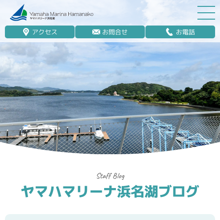
アクセス
お問合せ
お電話
マリーナ案内
船舶免許
マリンレジャー
マリーナステイ
レンタルボート
ボート販売
ボート保管業務
ヤマハマリーナ浜名湖ブログ
艤装
釣果情報