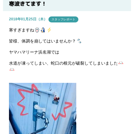
ブログ
寒波きてます！
2018年01月25日（木）
スタッフレポート
寒すぎますね
皆様、体調を崩してはいませんか？
ヤマハマリーナ浜名湖では
水道が凍ってしまい、蛇口の根元が破裂してしまいました