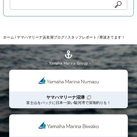
ホーム
ヤマハマリーナ浜名湖ブログ
スタッフレポート
寒波きてます！
- Yamaha Marina Group -
ヤマハマリーナ沼津
富士山をバックに日本一深い駿河湾で深海釣りを！