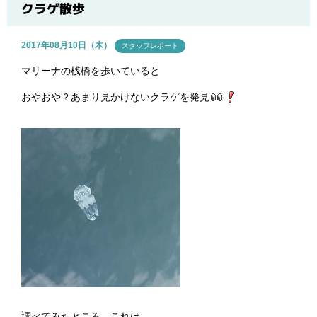
ブログ
クラゲ散歩
2017年08月10日（木）
スタッフレポート
マリーナの桟橋を歩いていると
おやおや？あまり見かけないクラゲを発見
調べてみたところ、これは