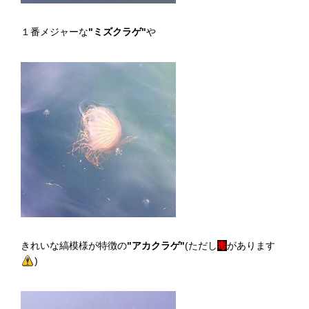
１番メジャーな
"ミズクラゲ"
や
きれいな縞模様が特徴の
"アカクラゲ"
(ただし
毒
があります
)