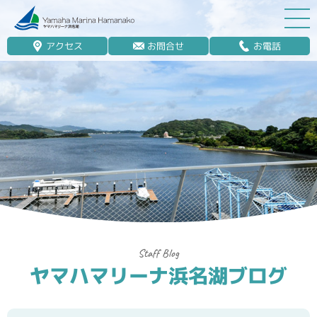
アクセス
お問合せ
お電話
マリーナ案内
船舶免許
マリンレジャー
マリーナステイ
レンタルボート
ボート販売
ボート保管業務
ヤマハマリーナ浜名湖ブログ
艤装
釣果情報