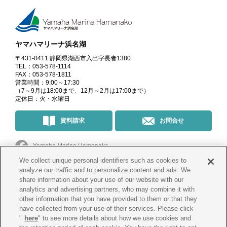
ヤマハマリーナ浜名湖
〒431-0411 静岡県湖西市入出字長者1380
TEL：053-578-1114
FAX：053-578-1811
営業時間：9:00～17:30
（7～9月は18:00まで、12月～2月は17:00まで）
定休日：火・水曜日
資料請求
お問合せ
Yamaha Marina Hamanako
We collect unique personal identifiers such as cookies to
マリーナ・イベント情報
＠yamahamarinahamanako
analyze our traffic and to personalize content and ads. We
share information about your use of our website with our
analytics and advertising partners, who may combine it with
釣果情報
@yamahamarina_hamanako
other information that you have provided to them or that they
have collected from your use of their services. Please click
"
here
" to see more details about how we use cookies and