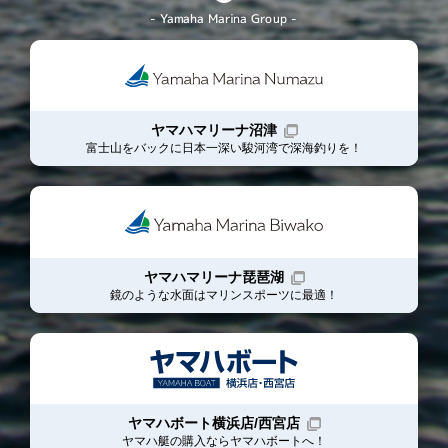
- Yamaha Marina Group -
ヤマハマリーナ沼津
富士山をバックに日本一深い駿河湾で深海釣りを！
ヤマハマリーナ琵琶湖
鏡のような水面はマリンスポーツに最適！
ヤマハボート横浜店/西宮店
ヤマハ艇の購入ならヤマハボート
へ！