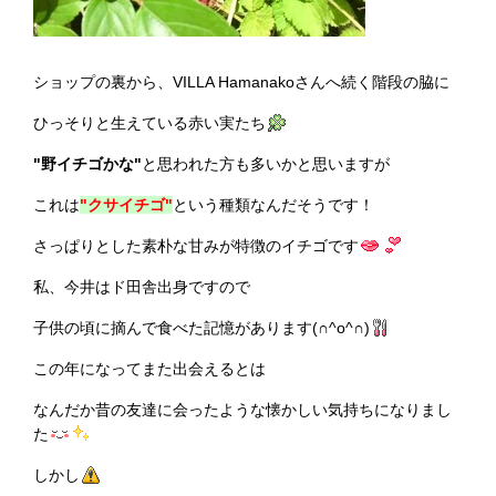
ショップの裏から、VILLA Hamanakoさんへ続く階段の脇に
ひっそりと生えている赤い実たち
"野イチゴかな"
と思われた方も多いかと思いますが
これは
"クサイチゴ"
という種類なんだそうです！
さっぱりとした素朴な甘みが特徴のイチゴです
私、今井はド田舎出身ですので
子供の頃に摘んで食べた記憶があります(∩^o^∩)
この年になってまた出会えるとは
なんだか昔の友達に会ったような懐かしい気持ちになりまし
た
しかし