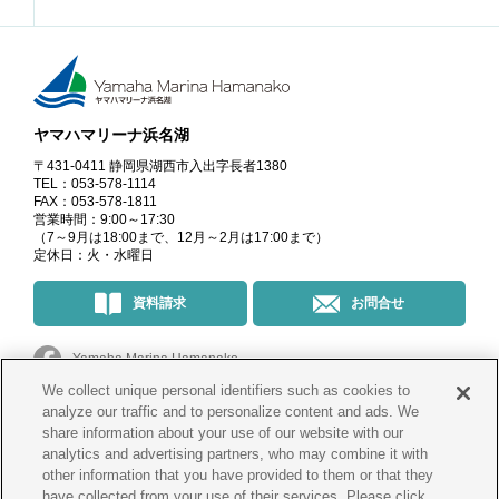
ヤマハマリーナ浜名湖
〒431-0411 静岡県湖西市入出字長者1380
TEL：053-578-1114
FAX：053-578-1811
営業時間：9:00～17:30
（7～9月は18:00まで、12月～2月は17:00まで）
定休日：火・水曜日
資料請求
お問合せ
Yamaha Marina Hamanako
We collect unique personal identifiers such as cookies to
マリーナ・イベント情報
＠yamahamarinahamanako
analyze our traffic and to personalize content and ads. We
share information about your use of our website with our
analytics and advertising partners, who may combine it with
釣果情報
@yamahamarina_hamanako
other information that you have provided to them or that they
have collected from your use of their services. Please click