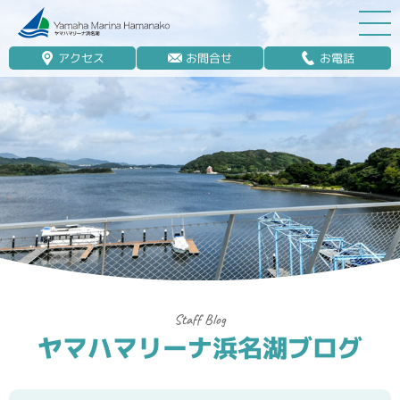
アクセス
お問合せ
お電話
マリーナ案内
船舶免許
マリンレジャー
マリーナステイ
レンタルボート
ボート販売
ボート保管業務
ヤマハマリーナ浜名湖ブログ
艤装
釣果情報