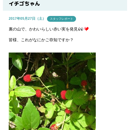
ブログ
イチゴちゃん
2017年05月27日（土）
スタッフレポート
裏の山で、かわいらしい赤い実を発見
皆様、これがなにかご存知ですか？