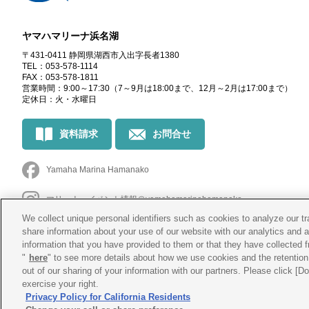
ヤマハマリーナ浜名湖
〒431-0411 静岡県湖西市入出字長者1380
TEL：053-578-1114
FAX：053-578-1811
営業時間：9:00～17:30
（7～9月は18:00まで、12月～2月は17:00まで）
定休日：火・水曜日
資料請求
お問合せ
Yamaha Marina Hamanako
マリーナ・イベント情報
＠yamahamarinahamanako
We collect unique personal identifiers such as cookies to analyze our t
釣果情報
@yamahamarina_hamanako
share information about your use of our website with our analytics and 
information that you have provided to them or that they have collected f
"
here
" to see more details about how we use cookies and the retention 
out of our sharing of your information with our partners. Please click [
exercise your right.
Privacy Policy for California Residents
会社概要
プライバシー
ポリシー
Cookie
ポリシー