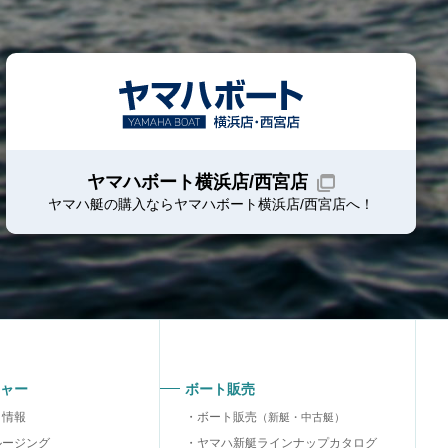
ヤマハボート横浜店/西宮店
ヤマハ艇の購入ならヤマハボート
横浜店/西宮店
へ！
ャー
ボート販売
り情報
ボート販売
（新艇・中古艇）
ルージング
ヤマハ新艇ラインナップカタログ