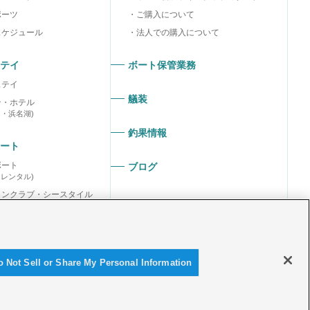
ポーツ
ご購入について
スケジュール
法人での購入について
テイ
ボート保管業務
ステイ
艤装
ン・ホテル
ラ・浜名湖)
釣果情報
ート
ボート
ブログ
ーレンタル)
リンクラブ・シースタイル
リンスポーツクラブ
o Not Sell or Share My Personal Information
© Yamaha Marina Co., Ltd.