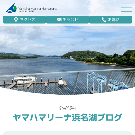
アクセス
お問合せ
お電話
マリーナ案内
船舶免許
マリンレジャー
マリーナステイ
レンタルボート
ボート販売
ボート保管業務
ヤマハマリーナ浜名湖ブログ
艤装
釣果情報