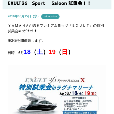
ブログ
EXULT36 Sport Saloon 試乗会！！
2016年06月15日（水）
Information
ＹＡＭＡＨＡが誇るプレミアムヨッツ『ＥＸＵＬＴ』の特別
試乗会in ﾗｸﾞﾅﾏﾘｰﾅ
第2弾を開催致します。
18
（
土
）
19
（
日
）
日時 6月