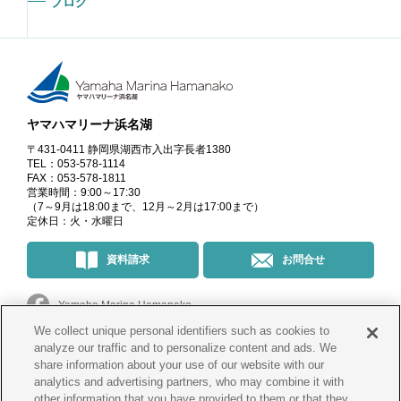
ブログ
ヤマハマリーナ浜名湖
〒431-0411 静岡県湖西市入出字長者1380
TEL：053-578-1114
FAX：053-578-1811
営業時間：9:00～17:30
（7～9月は18:00まで、12月～2月は17:00まで）
定休日：火・水曜日
資料請求
お問合せ
Yamaha Marina Hamanako
We collect unique personal identifiers such as cookies to
マリーナ・イベント情報
＠yamahamarinahamanako
analyze our traffic and to personalize content and ads. We
share information about your use of our website with our
analytics and advertising partners, who may combine it with
釣果情報
@yamahamarina_hamanako
other information that you have provided to them or that they