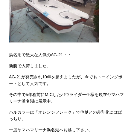
浜名湖で絶大な人気の
AG-21
・・
新艇で入荷しました。
AG-21
が発売され
10
年を超えましたが、今でもトーイングボ
ートとして人気です。
その中で
5
年程前に
MIC
したバウライダー仕様を現在ヤマハマ
リーナ浜名湖に展示中。
ハルカラーは「オレンジフレーク」で他艇との差別化にはば
っちり。
一度ヤマハマリーナ浜名湖へお越し下さい。