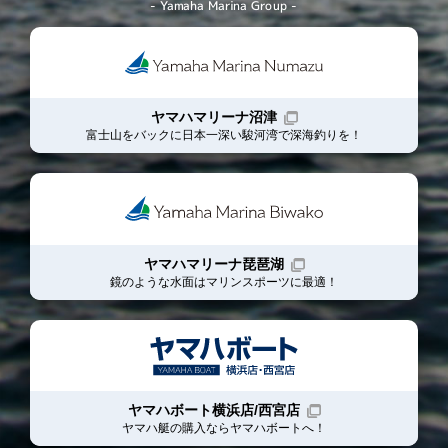
- Yamaha Marina Group -
ヤマハマリーナ沼津
富士山をバックに日本一深い駿河湾で深海釣りを！
ヤマハマリーナ琵琶湖
鏡のような水面はマリンスポーツに最適！
ヤマハボート横浜店/西宮店
ヤマハ艇の購入ならヤマハボート
へ！