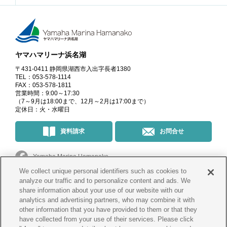
ヤマハマリーナ浜名湖
〒431-0411 静岡県湖西市入出字長者1380
TEL：053-578-1114
FAX：053-578-1811
営業時間：9:00～17:30
（7～9月は18:00まで、12月～2月は17:00まで）
定休日：火・水曜日
資料請求
お問合せ
Yamaha Marina Hamanako
We collect unique personal identifiers such as cookies to
マリーナ・イベント情報
＠yamahamarinahamanako
analyze our traffic and to personalize content and ads. We
share information about your use of our website with our
analytics and advertising partners, who may combine it with
釣果情報
@yamahamarina_hamanako
other information that you have provided to them or that they
have collected from your use of their services. Please click