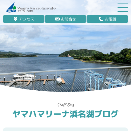
アクセス
お問合せ
お電話
マリーナ案内
船舶免許
マリンレジャー
マリーナステイ
レンタルボート
ボート販売
ボート保管業務
ヤマハマリーナ浜名湖ブログ
艤装
釣果情報