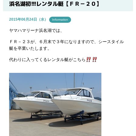
ブログ
浜名湖初!!!レンタル艇【ＦＲ－２０】
2015年06月24日（水）
Information
ヤマハマリーナ浜名湖では、
ＦＲ－２３が、６月末で３年になりますので、シースタイル
艇を卒業いたします。
代わりに入ってくるレンタル艇がこちら