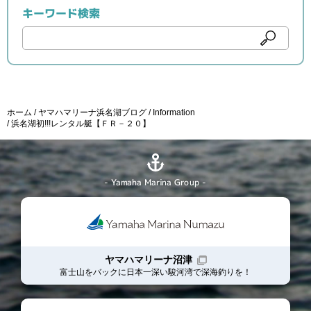
キーワード検索
ホーム
ヤマハマリーナ浜名湖ブログ
Information
浜名湖初!!!レンタル艇【ＦＲ－２０】
- Yamaha Marina Group -
ヤマハマリーナ沼津
富士山をバックに日本一深い駿河湾で深海釣りを！