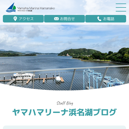
アクセス
お問合せ
お電話
マリーナ案内
船舶免許
マリンレジャー
マリーナステイ
レンタルボート
ボート販売
ボート保管業務
ヤマハマリーナ浜名湖ブログ
艤装
釣果情報