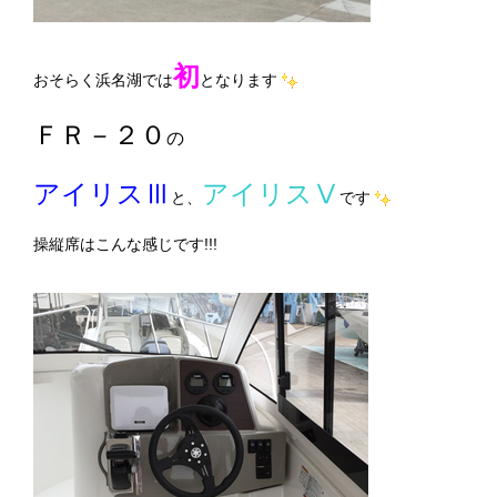
初
おそらく浜名湖では
となります
ＦＲ－２０
の
アイリスⅢ
アイリスⅤ
と、
です
操縦席はこんな感じです!!!