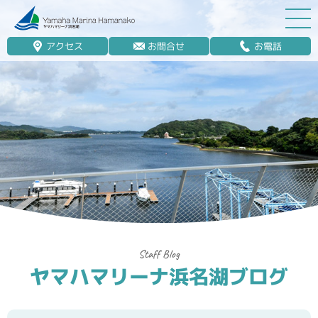
アクセス
お問合せ
お電話
マリーナ案内
船舶免許
マリンレジャー
マリーナステイ
レンタルボート
ボート販売
ボート保管業務
ヤマハマリーナ浜名湖ブログ
艤装
釣果情報