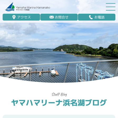
アクセス
お問合せ
お電話
マリーナ案内
船舶免許
マリンレジャー
マリーナステイ
レンタルボート
ボート販売
ボート保管業務
ヤマハマリーナ浜名湖ブログ
艤装
釣果情報