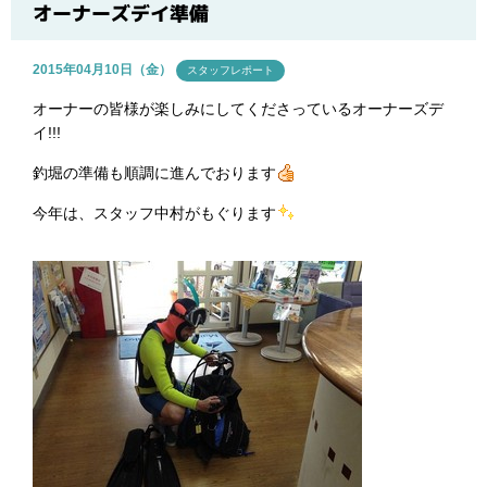
ブログ
オーナーズデイ準備
2015年04月10日（金）
スタッフレポート
オーナーの皆様が楽しみにしてくださっているオーナーズデ
イ!!!
釣堀の準備も順調に進んでおります
今年は、スタッフ中村がもぐります