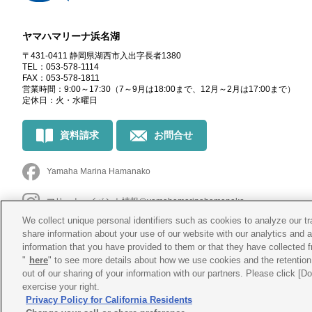
ヤマハマリーナ浜名湖
〒431-0411 静岡県湖西市入出字長者1380
TEL：053-578-1114
FAX：053-578-1811
営業時間：9:00～17:30
（7～9月は18:00まで、12月～2月は17:00まで）
定休日：火・水曜日
資料請求
お問合せ
Yamaha Marina Hamanako
マリーナ・イベント情報
＠yamahamarinahamanako
We collect unique personal identifiers such as cookies to analyze our t
釣果情報
@yamahamarina_hamanako
share information about your use of our website with our analytics and 
information that you have provided to them or that they have collected f
"
here
" to see more details about how we use cookies and the retention 
out of our sharing of your information with our partners. Please click [
exercise your right.
Privacy Policy for California Residents
会社概要
プライバシー
ポリシー
Cookie
ポリシー