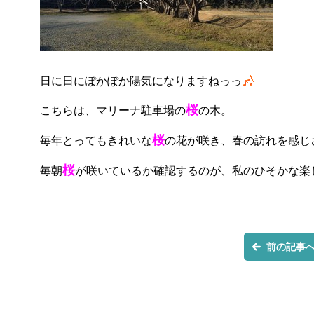
日に日にぽかぽか陽気になりますねっっ
桜
こちらは、マリーナ駐車場の
の木。
桜
毎年とってもきれいな
の花が咲き、春の訪れを感じ
桜
毎朝
が咲いているか確認するのが、私のひそかな楽
前の記事