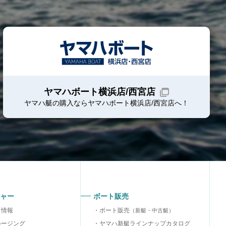
ヤマハボート横浜店/西宮店
ヤマハ艇の購入ならヤマハボート
横浜店/西宮店
へ！
ャー
ボート販売
り情報
ボート販売
（新艇・中古艇）
ルージング
ヤマハ新艇ラインナップカタログ