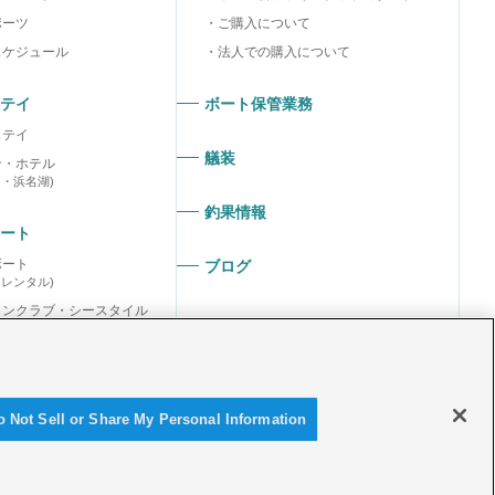
ポーツ
ご購入について
スケジュール
法人での購入について
テイ
ボート保管業務
ステイ
艤装
ン・ホテル
ラ・浜名湖)
釣果情報
ート
ボート
ブログ
ーレンタル)
リンクラブ・シースタイル
リンスポーツクラブ
o Not Sell or Share My Personal Information
© Yamaha Marina Co., Ltd.