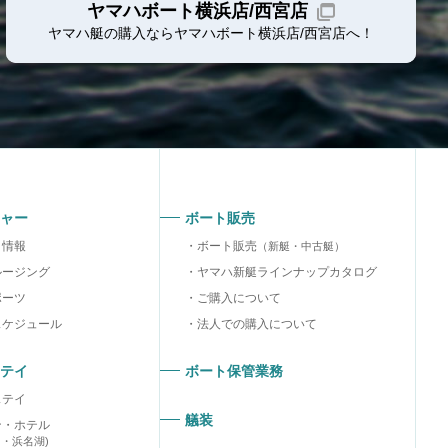
ヤマハボート横浜店/西宮店
ヤマハ艇の購入ならヤマハボート
横浜店/西宮店
へ！
ャー
ボート販売
り情報
ボート販売
（新艇・中古艇）
ルージング
ヤマハ新艇ラインナップカタログ
ポーツ
ご購入について
スケジュール
法人での購入について
テイ
ボート保管業務
ステイ
艤装
ン・ホテル
ラ・浜名湖)