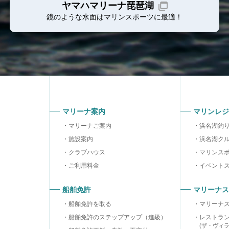
ヤマハマリーナ琵琶湖
鏡のような水面はマリンスポーツに最適！
マリーナ案内
マリンレジ
マリーナご案内
浜名湖釣
施設案内
浜名湖ク
クラブハウス
マリンス
ご利用料金
イベント
船舶免許
マリーナス
船舶免許を取る
マリーナ
船舶免許のステップアップ（進級）
レストラ
(ザ・ヴィ