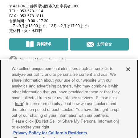
〒431-0411 静岡県湖西市入出字長者1380
TEL：053-578-1114
FAX：053-578-1811
営業時間：9:00～17:30
（7～9月は18:00まで、12月～2月は17:00まで）
定休日：火・水曜日
資料請求
お問合せ
Yamaha Marina Hamanako
We collect unique personal identifiers such as cookies to
マリーナ・イベント情報
＠yamahamarinahamanako
analyze our traffic and to personalize content and ads. We
share information about your use of our website with our
analytics and advertising partners, who may combine it with
釣果情報
@yamahamarina_hamanako
other information that you have provided to them or that they
have collected from your use of their services. Please click
"
here
" to see more details about how we use cookies and
the retention period of each cookie. You have the right to opt
会社概要
プライバシー
ポリシー
out of our sharing of your information with our partners.
Please click [Do Not Sell or Share My Personal Information]
Cookie
ポリシー
古物営業法に
基づく表示
to exercise your right.
Privacy Policy for California Residents