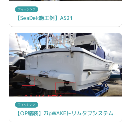
フィッシング
【SeaDek施工例】AS21
フィッシング
【OP艤装】ZipWAKEトリムタブシステム