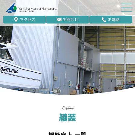
アクセス
お問合せ
お電話
マリーナ案内
船舶免許
マリンレジャー
マリーナステイ
レンタルボート
ボート販売
ボート保管業務
艤装
艤装
釣果情報
機能向上 一覧