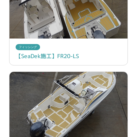
フィッシング
【SeaDek施工】FR20-LS