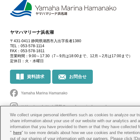
ヤマハマリーナ浜名湖
〒431-0411 静岡県湖西市入出字長者1380
TEL：053-578-1114
FAX：053-578-1811
営業時間：9:00～17:30
（7～9月は18:00まで、12月～2月は17:00まで）
定休日：火・水曜日
資料請求
お問合せ
Yamaha Marina Hamanako
マリーナ・イベント情報
＠yamahamarinahamanako
We collect unique personal identifiers such as cookies to analyze our t
釣果情報
@yamahamarina_hamanako
share information about your use of our website with our analytics and 
information that you have provided to them or that they have collected f
"
here
" to see more details about how we use cookies and the retention 
out of our sharing of your information with our partners. Please click [