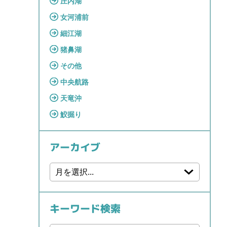
庄内湖
女河浦前
細江湖
猪鼻湖
その他
中央航路
天竜沖
鮫掘り
アーカイブ
キーワード検索