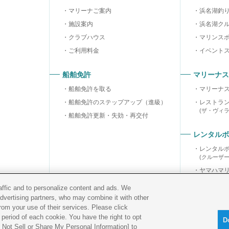
マリーナご案内
浜名湖釣
施設案内
浜名湖ク
クラブハウス
マリンス
ご利用料金
イベント
船舶免許
マリーナス
船舶免許を取る
マリーナ
船舶免許のステップアップ（進級）
レストラ
(ザ・ヴィ
船舶免許更新・失効・再交付
レンタルボ
レンタル
(クルーザ
ヤマハマ
ヤマハマ
raffic and to personalize content and ads. We
advertising partners, who may combine it with other
rom your use of their services. Please click
period of each cookie. You have the right to opt
D
Do Not Sell or Share My Personal Information] to