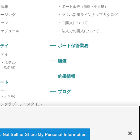
り情報
ボート販売
（新艇・中古艇）
ルージング
ヤマハ新艇ラインナップカタログ
ポーツ
ご購入について
スケジュール
法人での購入について
テイ
ボート保管業務
ステイ
艤装
ン・ホテル
ラ・浜名湖)
釣果情報
ート
ボート
ブログ
ーレンタル)
リンクラブ・シースタイル
リンスポーツクラブ
o Not Sell or Share My Personal Information