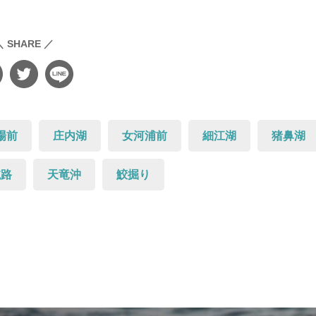
＼ SHARE ／
場前
庄内湖
女河浦前
細江湖
猪鼻湖
航路
天竜沖
鮫掘り