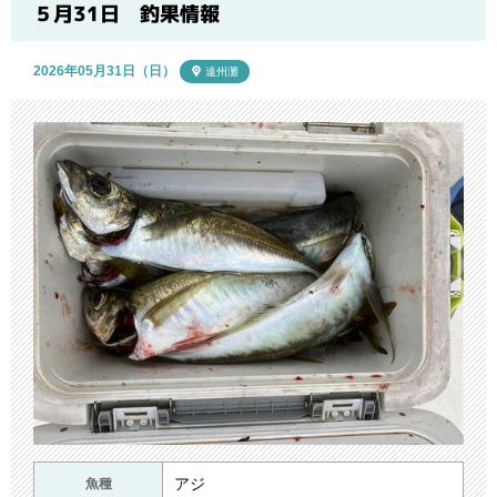
ブログ
５月31日 釣果情報
2026年05月31日（日）
遠州灘
アジ
魚種