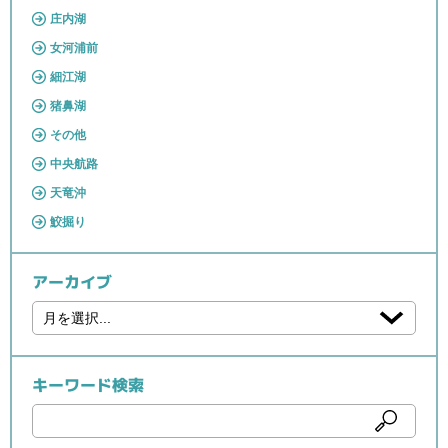
庄内湖
女河浦前
細江湖
猪鼻湖
その他
中央航路
天竜沖
鮫掘り
アーカイブ
キーワード検索