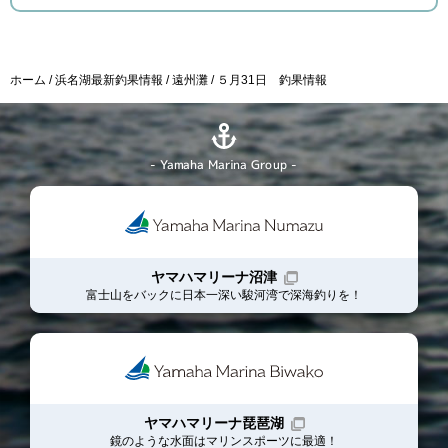
ホーム
浜名湖最新釣果情報
遠州灘
５月31日 釣果情報
- Yamaha Marina Group -
ヤマハマリーナ沼津
富士山をバックに日本一深い駿河湾で深海釣りを！
ヤマハマリーナ琵琶湖
鏡のような水面はマリンスポーツに最適！