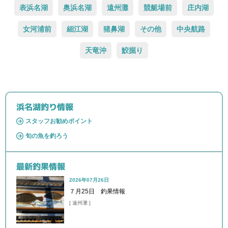
表浜名湖
奥浜名湖
遠州灘
競艇場前
庄内湖
女河浦前
細江湖
猪鼻湖
その他
中央航路
天竜沖
鮫掘り
浜名湖釣り情報
スタッフお勧めポイント
旬の魚を釣ろう
最新釣果情報
2026年07月26日
７月25日 釣果情報
[ 遠州灘 ]