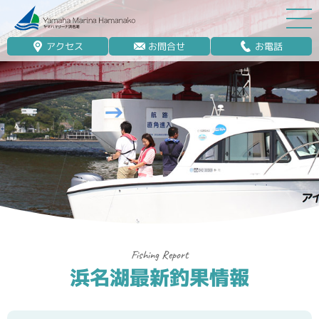
アクセス
お問合せ
お電話
マリーナ案内
船舶免許
マリンレジャー
マリーナステイ
レンタルボート
ボート販売
ボート保管業務
浜名湖最新釣果情報
艤装
釣果情報