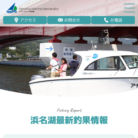
アクセス
お問合せ
お電話
マリーナ案内
船舶免許
マリンレジャー
マリーナステイ
レンタルボート
ボート販売
ボート保管業務
浜名湖最新釣果情報
艤装
釣果情報