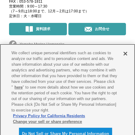
FAX：053-578-1811
営業時間：9:00～17:30
（7～9月は18:00まで、12月～2月は17:00まで）
定休日：火・水曜日
資料請求
お問合せ
Yamaha Marina Hamanako
We collect unique personal identifiers such as cookies to
マリーナ・イベント情報
＠yamahamarinahamanako
analyze our traffic and to personalize content and ads. We
share information about your use of our website with our
analytics and advertising partners, who may combine it with
釣果情報
@yamahamarina_hamanako
other information that you have provided to them or that they
have collected from your use of their services. Please click
"
here
" to see more details about how we use cookies and
the retention period of each cookie. You have the right to opt
会社概要
プライバシー
ポリシー
out of our sharing of your information with our partners.
Please click [Do Not Sell or Share My Personal Information]
Cookie
ポリシー
古物営業法に
基づく表示
to exercise your right.
Privacy Policy for California Residents
Change your sell or share preference
Do Not Sell or Share My Personal Information