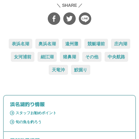
＼ SHARE ／
表浜名湖
奥浜名湖
遠州灘
競艇場前
庄内湖
女河浦前
細江湖
猪鼻湖
その他
中央航路
天竜沖
鮫掘り
浜名湖釣り情報
スタッフお勧めポイント
旬の魚を釣ろう