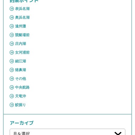
釣果ポイント
表浜名湖
奥浜名湖
遠州灘
競艇場前
庄内湖
女河浦前
細江湖
猪鼻湖
その他
中央航路
天竜沖
鮫掘り
アーカイブ