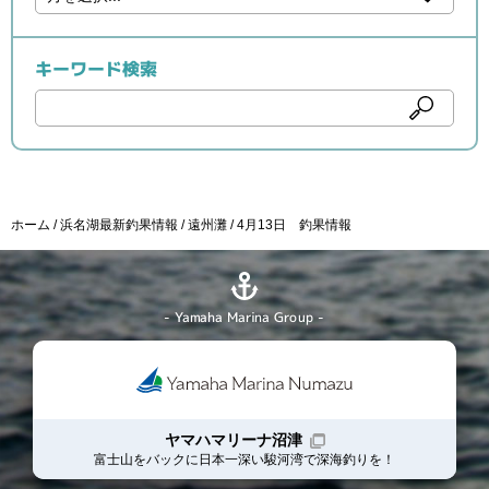
キーワード検索
ホーム
浜名湖最新釣果情報
遠州灘
4月13日 釣果情報
- Yamaha Marina Group -
ヤマハマリーナ沼津
富士山をバックに日本一深い駿河湾で深海釣りを！