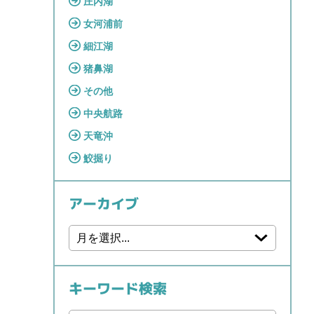
庄内湖
女河浦前
細江湖
猪鼻湖
その他
中央航路
天竜沖
鮫掘り
アーカイブ
キーワード検索