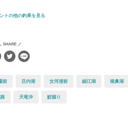
ントの他の釣果を見る
＼ SHARE ／
場前
庄内湖
女河浦前
細江湖
猪鼻湖
航路
天竜沖
鮫掘り