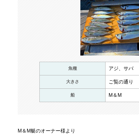
魚種
アジ、サバ
大きさ
ご覧の通り
船
M＆M
M＆M艇のオーナー様より