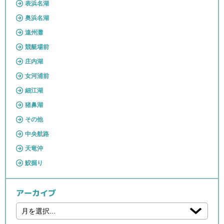
表浜名湖
奥浜名湖
遠州灘
競艇場前
庄内湖
女河浦前
細江湖
猪鼻湖
その他
中央航路
天竜沖
鮫掘り
アーカイブ