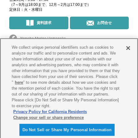
（7～9月は18:00まで、12月～2月は17:00まで）
定休日：火・水曜日
資料請求
お問合せ
Yamaha Marina Hamanako
We collect unique personal identifiers such as cookies to
マリーナ・イベント情報
＠yamahamarinahamanako
analyze our traffic and to personalize content and ads. We
share information about your use of our website with our
analytics and advertising partners, who may combine it with
釣果情報
@yamahamarina_hamanako
other information that you have provided to them or that they
have collected from your use of their services. Please click
"
here
" to see more details about how we use cookies and
the retention period of each cookie. You have the right to opt
会社概要
プライバシー
ポリシー
out of our sharing of your information with our partners.
Please click [Do Not Sell or Share My Personal Information]
Cookie
ポリシー
古物営業法に
基づく表示
to exercise your right.
Privacy Policy for California Residents
Change your sell or share preference
Do Not Sell or Share My Personal Information
© Yamaha Marina Co., Ltd.