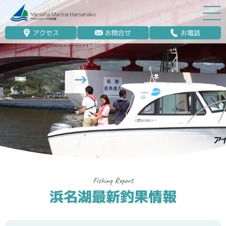
アクセス
お問合せ
お電話
マリーナ案内
船舶免許
マリンレジャー
マリーナステイ
レンタルボート
ボート販売
ボート保管業務
浜名湖最新釣果情報
艤装
釣果情報